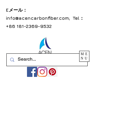
Eメール：
info@acencarbonfiber.com
; Tel：
+86
181-2369-9532
ME
NU