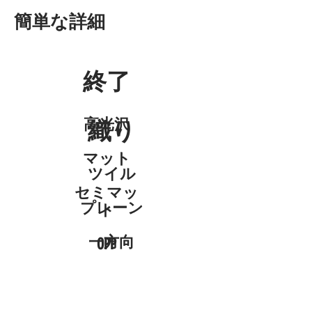
簡単な詳細
終了
高光沢
織り
マット
ツイル
セミマッ
プレーン
ト
一方向
OPP