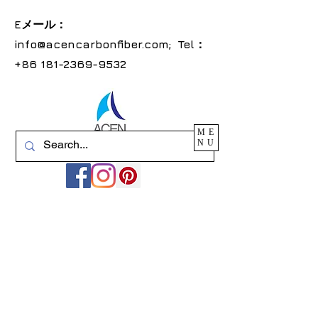
Eメール：
info@acencarbonfiber.com
; Tel：
+86
181-2369-9532
ME
NU