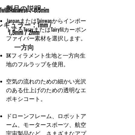
製品の説明：
TwillThinnest：0.5mm
JanpanまたはTainwanからインポー
レギュラー：1mm /
トするTorayまたはTairyfilカーボン
1,5mm / 2mm
ファイバー素材を選択します。
一方向
3Kフィラメント生地と一方向生
地のフルラップを使用。
空気の流れのための細かい光沢
のある仕上げのための透明なエ
ポキシコート。
ドローンフレーム、ロボットア
ーム、モータースポーツ、航空
宇宙製品など、さまざまなアプ